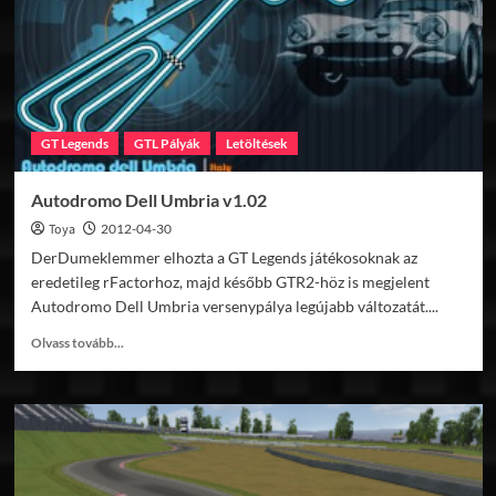
GT Legends
GTL Pályák
Letöltések
Autodromo Dell Umbria v1.02
Toya
2012-04-30
DerDumeklemmer elhozta a GT Legends játékosoknak az
eredetileg rFactorhoz, majd később GTR2-höz is megjelent
Autodromo Dell Umbria versenypálya legújabb változatát....
Read
Olvass tovább...
more
about
Autodromo
Dell
Umbria
v1.02