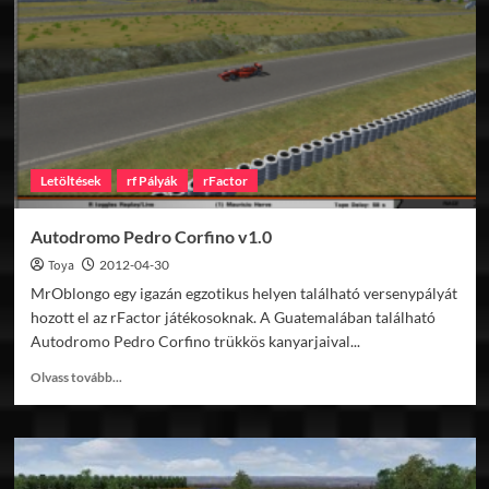
Letöltések
rf Pályák
rFactor
Autodromo Pedro Corfino v1.0
Toya
2012-04-30
MrOblongo egy igazán egzotikus helyen található versenypályát
hozott el az rFactor játékosoknak. A Guatemalában található
Autodromo Pedro Corfino trükkös kanyarjaival...
Read
Olvass tovább...
more
about
Autodromo
Pedro
Corfino