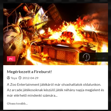
This
Week
in
Simracing
2012.04.29.
PC
Megérkezett a Fireburst!
Toya
2012-04-29
A Zoo Entertainment játékáról már olvashattatok oldalunkon.
Az arcade játékosoknak készülő játék néhány napja megjelent és
már elérhető mindenki számára...
Read
Olvass tovább...
more