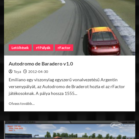
Letöltések
rf Pályák
rFactor
Autodromo de Baradero v1.0
Toya
2012-04-30
Emiliano egy viszonylag egyszerű vonalvezetésű Argentín
versenypályát, az Autodromo de Braderot hozta el az rFactor
játékosoknak. A pálya hossza 1555...
Read
Olvass tovább...
more
about
Autodromo
de
Baradero
v1.0