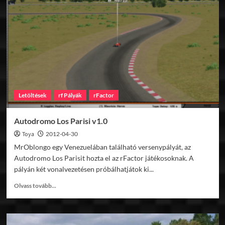
v1.0
Letöltések
rf Pályák
rFactor
Autodromo Los Parisi v1.0
Toya
2012-04-30
MrOblongo egy Venezuelában található versenypályát, az
Autodromo Los Parisit hozta el az rFactor játékosoknak. A
pályán két vonalvezetésen próbálhatjátok ki...
Read
Olvass tovább...
more
about
Autodromo
Los