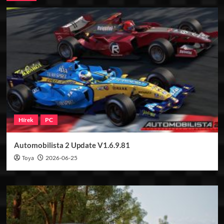
Hírek
PC
Automobilista 2 Update V1.6.9.81
Toya
2026-06-25