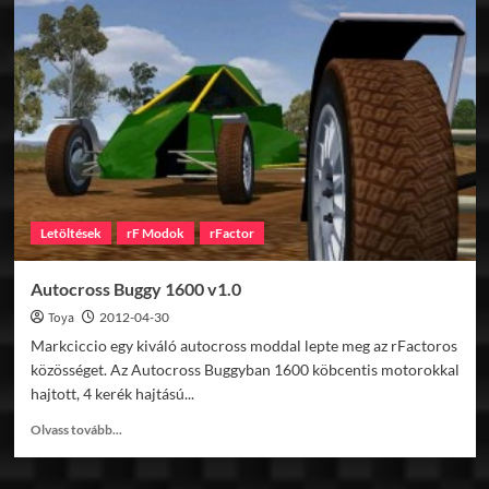
Canavese
v1.0
Letöltések
rF Modok
rFactor
Autocross Buggy 1600 v1.0
Toya
2012-04-30
Markciccio egy kiváló autocross moddal lepte meg az rFactoros
közösséget. Az Autocross Buggyban 1600 köbcentis motorokkal
hajtott, 4 kerék hajtású...
Read
Olvass tovább...
more
about
Autocross