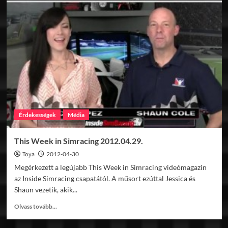
Buggy
1600
v1.0
Érdekességek
Média
This Week in Simracing 2012.04.29.
Toya
2012-04-30
Megérkezett a legújabb This Week in Simracing videómagazin
az Inside Simracing csapatától. A műsort ezúttal Jessica és
Shaun vezetik, akik...
Read
Olvass tovább...
more
about