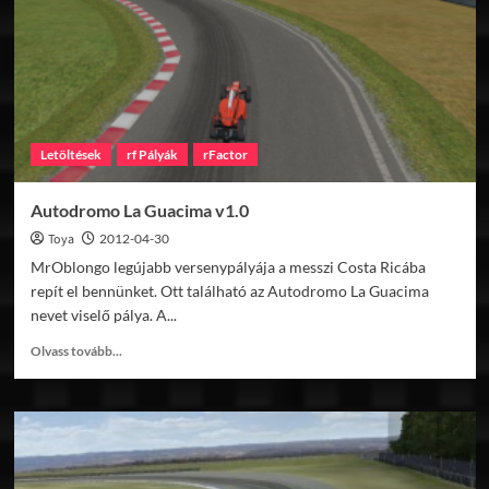
Letöltések
rf Pályák
rFactor
Autodromo La Guacima v1.0
Toya
2012-04-30
MrOblongo legújabb versenypályája a messzi Costa Ricába
repít el bennünket. Ott található az Autodromo La Guacima
nevet viselő pálya. A...
Read
Olvass tovább...
more
about
Autodromo
La
Guacima
v1.0