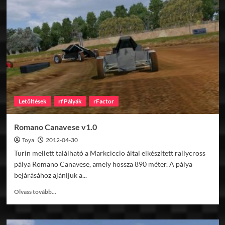
Parisi
v1.0
Letöltések
rf Pályák
rFactor
Romano Canavese v1.0
Toya
2012-04-30
Turin mellett található a Markciccio által elkészített rallycross
pálya Romano Canavese, amely hossza 890 méter. A pálya
bejárásához ajánljuk a...
Read
Olvass tovább...
more
about
Romano