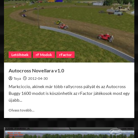
v1.0
Letöltések
rF Modok
rFactor
Autocross Novellara v1.0
Toya
2012-04-30
Markciccio, akinek már több rallycross pályát és az Autocross
Buggy 1600 modot is köszönhetik az rFactor játékosok most egy
újabb...
Read
Olvass tovább...
more
about
Autocross
Novellara