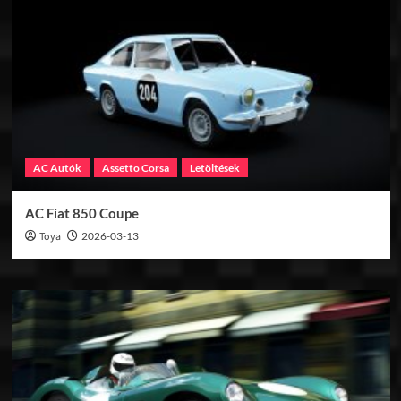
AC Autók
Assetto Corsa
Letöltések
AC Fiat 850 Coupe
Toya
2026-03-13