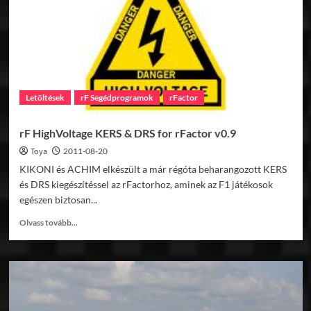
Fest
6.menet
Letöltések
rF Segédprogramok
rFactor
rF HighVoltage KERS & DRS for rFactor v0.9
Toya
2011-08-20
KIKONI és ACHIM elkészült a már régóta beharangozott KERS
és DRS kiegészítéssel az rFactorhoz, aminek az F1 játékosok
egészen biztosan...
Read
Olvass tovább...
more
about
rF
HighVoltage
KERS
&