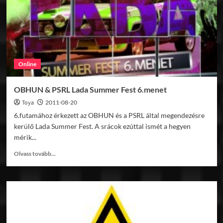
Online
OBHUN & PSRL Lada Summer Fest 6.menet
Toya
2011-08-20
6.futamához érkezett az OBHUN és a PSRL által megendezésre
kerülő Lada Summer Fest. A srácok ezúttal ismét a hegyen
mérik...
Read
Olvass tovább...
more
about
OBHUN
&
PSRL
Lada
Summer