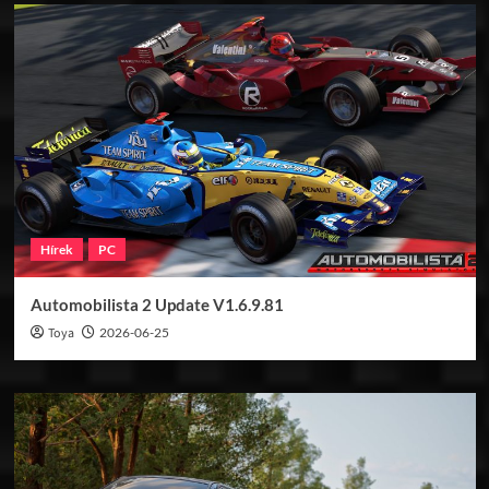
Hírek
PC
Automobilista 2 Update V1.6.9.81
Toya
2026-06-25