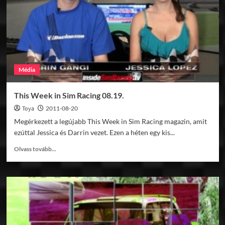
es
kerék
bemutató
Média
This Week in Sim Racing 08.19.
Toya
2011-08-20
Megérkezett a legújabb This Week in Sim Racing magazin, amit
ezúttal Jessica és Darrin vezet. Ezen a héten egy kis...
Read
Olvass tovább...
more
about
This
Week
in
Sim
Racing
08.19.