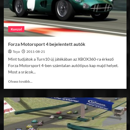
Konzol
Forza Motorsport 4 bejelentett autók
Toya
2011-08-21
Mint tudjátok a Turn10 új játékában az XBOX360-ra érkező
Forza Motorsport 4-ben számtalan autótípus kap majd helyet.
Most a srácok...
Read
Olvass tovább...
more
about
Forza
Motorsport
4
bejelentett
autók