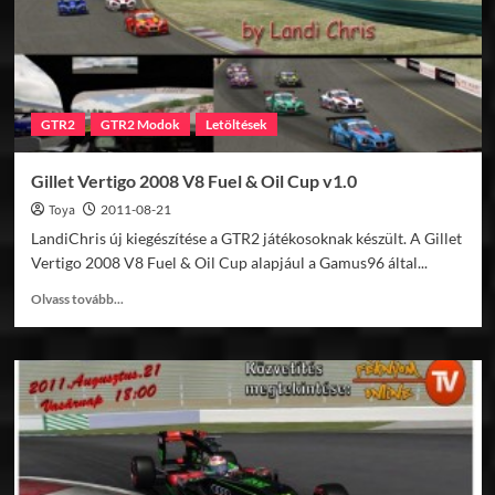
GTR2
GTR2 Modok
Letöltések
Gillet Vertigo 2008 V8 Fuel & Oil Cup v1.0
Toya
2011-08-21
LandiChris új kiegészítése a GTR2 játékosoknak készült. A Gillet
Vertigo 2008 V8 Fuel & Oil Cup alapjául a Gamus96 által...
Read
Olvass tovább...
more
about
Gillet
Vertigo
2008
V8
Fuel
&
Oil