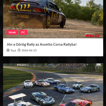
Hírek
PC
Jön a Görög Rally az Assetto Corsa Rallyba!
Toya
2026-06-25