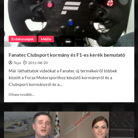
mod
Érdekességek
Média
Fanatec Clubsport kormány és F1-es kerék bemutató
Toya
2011-08-20
Már láthattatok videókat a Fanatec új termékeiről többek
között a Forza Motorsporthoz készülő kormányról és a
Clubsport kormányról és a...
Read
Olvass tovább...
more
about
Fanatec
Clubsport
kormány
és
F1-