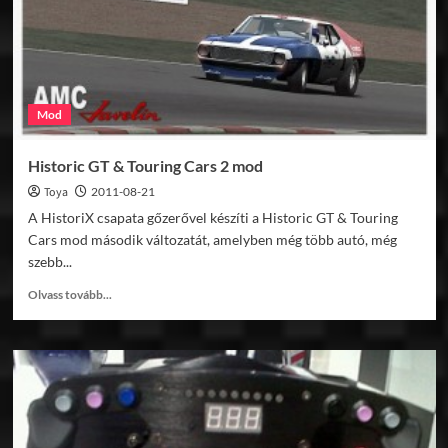
Mod
Historic GT & Touring Cars 2 mod
Toya
2011-08-21
A HistoriX csapata gőzerővel készíti a Historic GT & Touring
Cars mod második változatát, amelyben még több autó, még
szebb...
Read
Olvass tovább...
more
about
Historic
GT
&
Touring
Cars
2