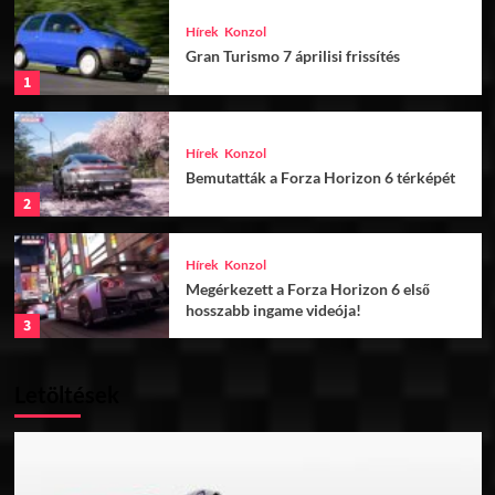
Hírek
Konzol
Gran Turismo 7 áprilisi frissítés
1
Hírek
Konzol
Bemutatták a Forza Horizon 6 térképét
2
Hírek
Konzol
Megérkezett a Forza Horizon 6 első
hosszabb ingame videója!
3
Letöltések
Hírek
Konzol
Készül a Gran Turismo 8?
4