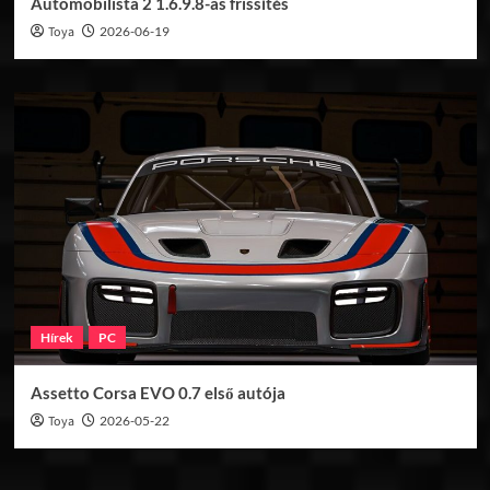
Automobilista 2 1.6.9.8-as frissítés
Toya
2026-06-19
Hírek
PC
Assetto Corsa EVO 0.7 első autója
Toya
2026-05-22