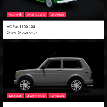
Hírek
Konzol
Készül a Gran Turismo 8?
4
AC Autók
Assetto Corsa
Letöltések
AC Fiat 1100 103
Hírek
Konzol
Három új autóval érkezik a Gran
Toya
2026-04-07
Turismo 7 januári frissítése
5
AC Autók
Assetto Corsa
Letöltések