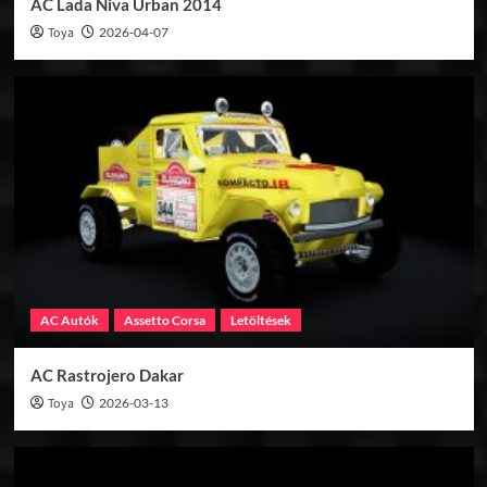
AC Lada Niva Urban 2014
Toya
2026-04-07
AC Autók
Assetto Corsa
Letöltések
AC Rastrojero Dakar
Toya
2026-03-13