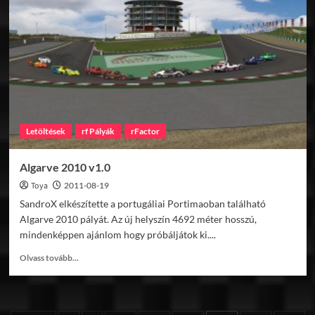
a
Gyorsasági
Országos
Bajnokságról
Letöltések
rf Pályák
rFactor
Algarve 2010 v1.0
Toya
2011-08-19
SandroX elkészítette a portugáliai Portimaoban található
Algarve 2010 pályát. Az új helyszín 4692 méter hosszú,
mindenképpen ajánlom hogy próbáljátok ki....
Read
Olvass tovább...
more
about
Algarve
2010