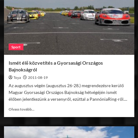
DRS
for
rFactor
v0.9
Sport
Ismét élő közvetítés a Gyorsasági Országos
Bajnokságról
Toya
2011-08-19
Az augusztus végén (augusztus 26-28.) megrendezésre kerülő
Magyar Gyorsasági Országos Bajnokság hétvégéjén ismét
élőben jelentkezünk a versenyről, ezúttal a PannóniaRing-ről....
Read
Olvass tovább...
more
about
Ismét
élő
közvetítés