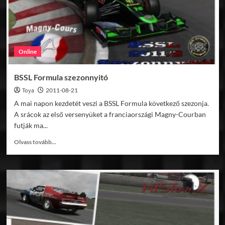
Cup
v1.0
Online
BSSL Formula szezonnyitó
Toya
2011-08-21
A mai napon kezdetét veszi a BSSL Formula következő szezonja.
A srácok az első versenyüket a franciaországi Magny-Courban
futják ma...
Read
Olvass tovább...
more
about
BSSL
Formula
szezonnyitó