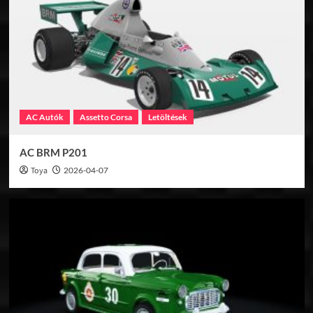
Hírek
Konzol
Három új autóval érkezik a Gran
Turismo 7 januári frissítése
5
Hírek
Konzol
Gran Turismo 7 áprilisi frissítés
AC Autók
Assetto Corsa
Letöltések
1
AC BRM P201
Hírek
Konzol
Toya
2026-04-07
Bemutatták a Forza Horizon 6 térképét
2
Hírek
Konzol
Megérkezett a Forza Horizon 6 első
hosszabb ingame videója!
3