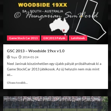
Game Stock Car 2013
GSC2013 Pályák
Letöltések
GSC 2013 – Woodside 19xx v1.0
Toya
2014-01-24
Neel Janinak köszönhetően egy újabb pályát próbálhatnak ki a
Game StockCar 2013 játékosok. Az új helyszín nem más mint
az...
Read
Olvass tovább...
more
about
GSC
2013
–
Woodside