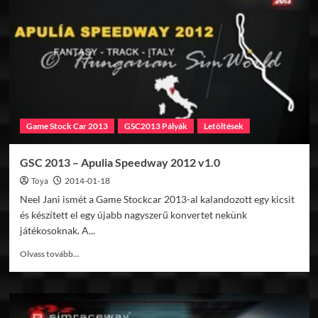
Old
School
Mod
v3.2
Game Stock Car 2013
GSC2013 Pályák
Letöltések
GSC 2013 – Apulia Speedway 2012 v1.0
Toya
2014-01-18
Neel Jani ismét a Game Stockcar 2013-al kalandozott egy kicsit
és készített el egy újabb nagyszerű konvertet nekünk
játékosoknak. A...
Read
Olvass tovább...
more
about
GSC
2013