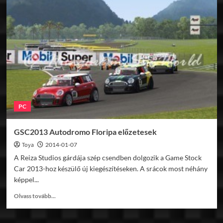
2013
–
06
Pukekohe
Park
v1.0
PC
GSC2013 Autodromo Floripa előzetesek
Toya
2014-01-07
A Reiza Studios gárdája szép csendben dolgozik a Game Stock
Car 2013-hoz készülő új kiegészítéseken. A srácok most néhány
képpel...
Read
Olvass tovább...
more
about
GSC2013