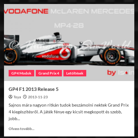
Simraceway
teszt
kedd
GP4 Modok
Grand Prix 4
Letöltések
GP4 F1 2013 Release 5
Toya
2013-11-23
Sajnos mára nagyon ritkán tudok beszámolni nektek Grand Prix
4 kiegészítésről. A játék fénye egy kicsit megkopott és szebb,
jobb...
Read
Olvass tovább...
more