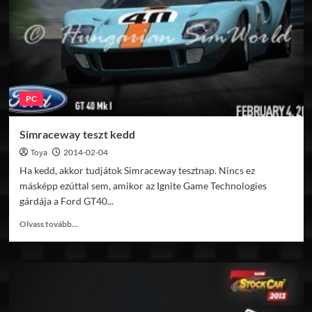
GSC2013!
PC
Simraceway teszt kedd
Toya
2014-02-04
Ha kedd, akkor tudjátok Simraceway tesztnap. Nincs ez
másképp ezúttal sem, amikor az Ignite Game Technologies
gárdája a Ford GT40...
Read
Olvass tovább...
more
about
Simraceway
teszt
kedd