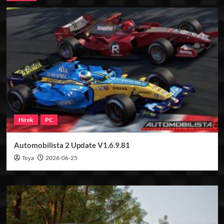
Hírek
PC
Automobilista 2 Update V1.6.9.81
Toya
2026-06-25