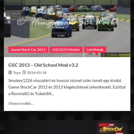
19xx
v1.0
Game Stock Car 2013
GSC2013 Modok
Letöltések
GSC 2013 – Old School Mod v3.2
Toya
2014-01-18
Smokey1226 visszatért és hosszú szünet után ismét egy kiváló
Game StockCar 2012 és 2013 kiegészítéssel jelentkezett. Ezúttal
a Ronnie82 és Yuken84...
Read
Olvass tovább...
more
about
GSC
2013
–