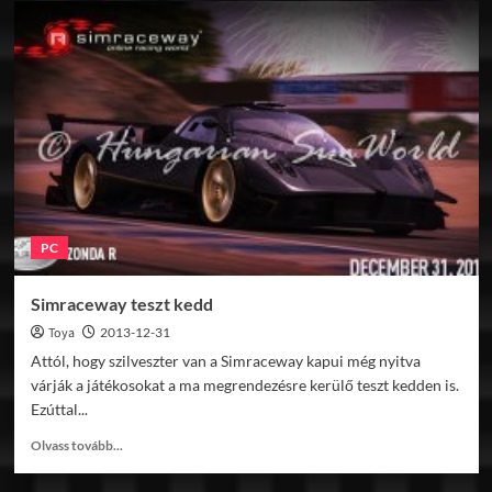
Autodromo
Floripa
előzetesek
PC
Simraceway teszt kedd
Toya
2013-12-31
Attól, hogy szilveszter van a Simraceway kapui még nyitva
várják a játékosokat a ma megrendezésre kerülő teszt kedden is.
Ezúttal...
Read
Olvass tovább...
more
about