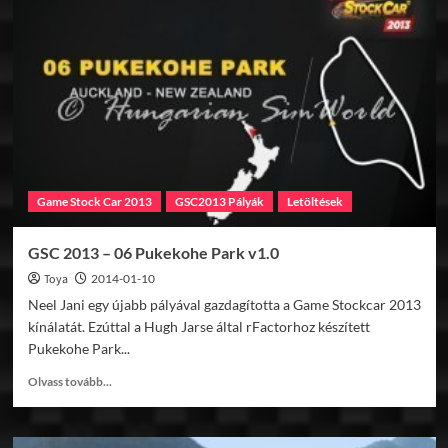
a
Simracewayben
Game Stock Car 2013
GSC2013 Pályák
Letöltések
GSC 2013 – 06 Pukekohe Park v1.0
Toya
2014-01-10
Neel Jani egy újabb pályával gazdagította a Game Stockcar 2013
kínálatát. Ezúttal a Hugh Jarse által rFactorhoz készített
Pukekohe Park...
Read
Olvass tovább...
more
about
GSC