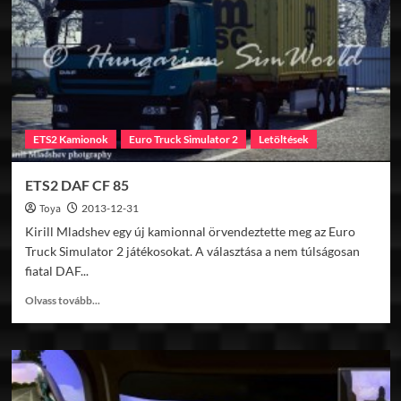
ETS2 Kamionok
Euro Truck Simulator 2
Letöltések
ETS2 DAF CF 85
Toya
2013-12-31
Kirill Mladshev egy új kamionnal örvendeztette meg az Euro
Truck Simulator 2 játékosokat. A választása a nem túlságosan
fiatal DAF...
Read
Olvass tovább...
more
about
ETS2
DAF
CF
85