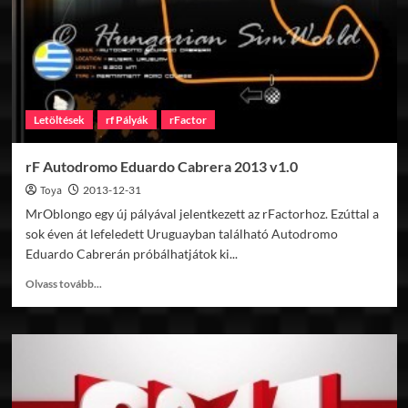
Letöltések
rf Pályák
rFactor
rF Autodromo Eduardo Cabrera 2013 v1.0
Toya
2013-12-31
MrOblongo egy új pályával jelentkezett az rFactorhoz. Ezúttal a
sok éven át lefeledett Uruguayban található Autodromo
Eduardo Cabrerán próbálhatjátok ki...
Read
Olvass tovább...
more
about
rF
Autodromo
Eduardo
Cabrera
2013