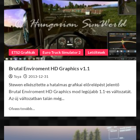
ETS2 Grafikák
Euro Truck Simulator 2
Letöltések
Brutal Enviroment HD Graphics v1.1
Toya
2013-12-31
Stewen elkészítette a hatalmas grafikai előrelépést jelentő
Brutal Enviroment HD Graphics mod legújabb 1.1-es változatát.
Az új változatban talán még...
Read
Olvass tovább...
more
about
Brutal
Enviroment
HD