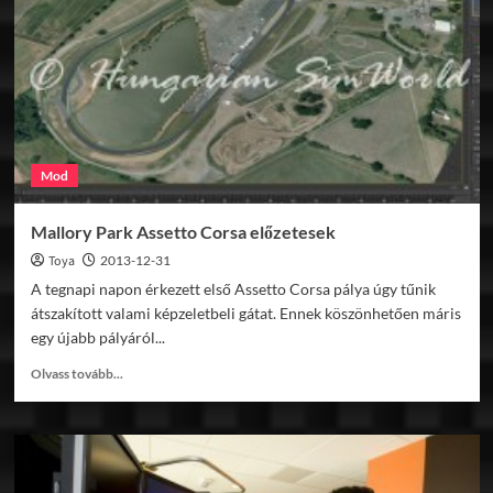
Fiat
500
Mod
Mallory Park Assetto Corsa előzetesek
Toya
2013-12-31
A tegnapi napon érkezett első Assetto Corsa pálya úgy tűnik
átszakított valami képzeletbeli gátat. Ennek köszönhetően máris
egy újabb pályáról...
Read
Olvass tovább...
more
about
Mallory
Park
Assetto