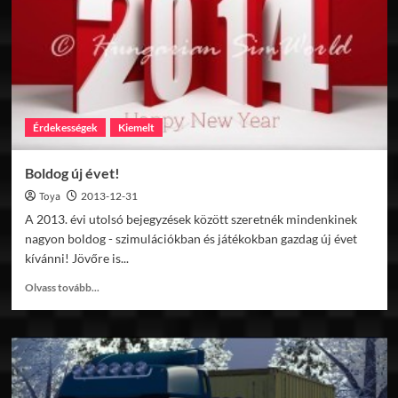
v1.0
Érdekességek
Kiemelt
Boldog új évet!
Toya
2013-12-31
A 2013. évi utolsó bejegyzések között szeretnék mindenkinek
nagyon boldog - szimulációkban és játékokban gazdag új évet
kívánni! Jövőre is...
Read
Olvass tovább...
more
about
Boldog
új
évet!