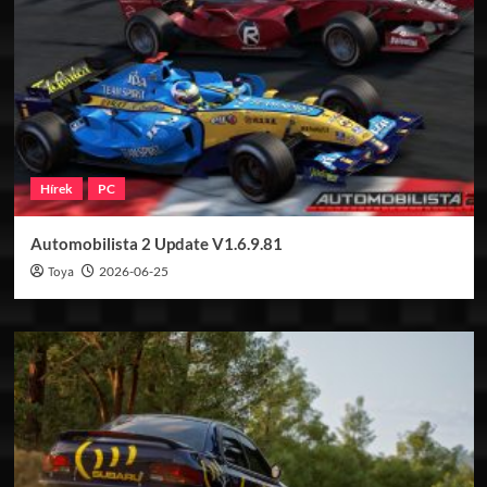
Hírek
PC
Automobilista 2 Update V1.6.9.81
Toya
2026-06-25