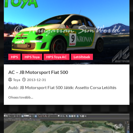
K5
Blazer
Trial
HPS
HPS Toya
HPS Toya AC
Letöltések
AC – JB Motorsport Fiat 500
Toya
2013-12-31
Autó: JB Motorsport Fiat 500 Játék: Assetto Corsa Letöltés
Read
Olvass tovább...
more
about
AC
–
JB
Motorsport