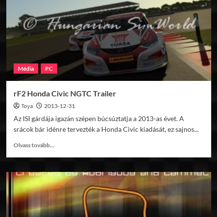
Média
PC
rF2 Honda Civic NGTC Trailer
Toya
2013-12-31
Az ISI gárdája igazán szépen búcsúztatja a 2013-as évet. A
srácok bár idénre tervezték a Honda Civic kiadását, ez sajnos...
Read
Olvass tovább...
more
about
rF2
Honda
Civic
NGTC
Trailer