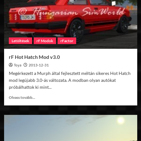
Letöltések
rF Modok
rFactor
rF Hot Hatch Mod v3.0
Toya
2013-12-31
Megérkezett a Murph által fejlesztett méltán sikeres Hot Hatch
mod legújabb 3.0-ás változata. A modban olyan autókat
próbálhattok ki mint...
Read
Olvass tovább...
more
about
rF
Hot
Hatch
Mod
v3.0