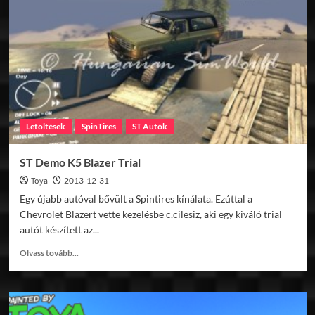
Graphics
v1.1
Letöltések
SpinTires
ST Autók
ST Demo K5 Blazer Trial
Toya
2013-12-31
Egy újabb autóval bővült a Spintires kínálata. Ezúttal a
Chevrolet Blazert vette kezelésbe c.cilesiz, aki egy kiváló trial
autót készített az...
Read
Olvass tovább...
more
about
ST
Demo