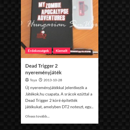
Érdekességek
Kiemelt
Dead Trigger 2
nyereményjáték
Toya
2013-10-28
Új nyereményjátékkal jelentkezik a
Játékok.hu csapata. A srácok ezúttal a
Dead Trigger 2 köré építették
játékukat, amelyben DT2 noteszt, egy...
Read
Olvass tovább...
more
about