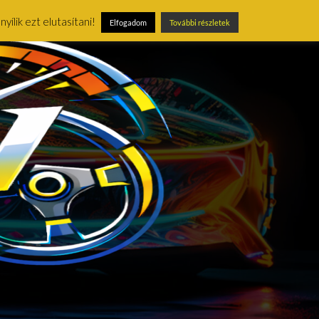
ílik ezt elutasítani!
Elfogadom
További részletek