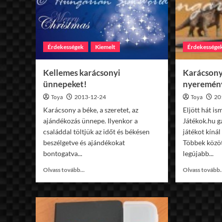
Érdekességek
Kiemelt
Érdekessége
Kellemes karácsonyi
Karácsony
ünnepeket!
nyeremén
Toya
2013-12-24
Toya
20
Karácsony a béke, a szeretet, az
Eljött hát is
ajándékozás ünnepe. Ilyenkor a
Játékok.hu g
családdal töltjük az időt és békésen
játékot kíná
beszélgetve és ajándékokat
Többek közö
bontogatva...
legújabb...
Read
Olvass tovább...
Olvass tovább.
more
about
Kellemes
karácsonyi
ünnepeket!