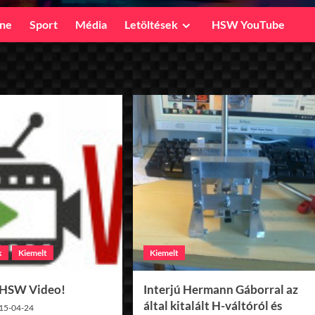
ine
Sport
Média
Letöltések
HSW YouTube
k
Kiemelt
Kiemelt
a HSW Video!
Interjú Hermann Gáborral az
által kitalált H-váltóról és
15-04-24