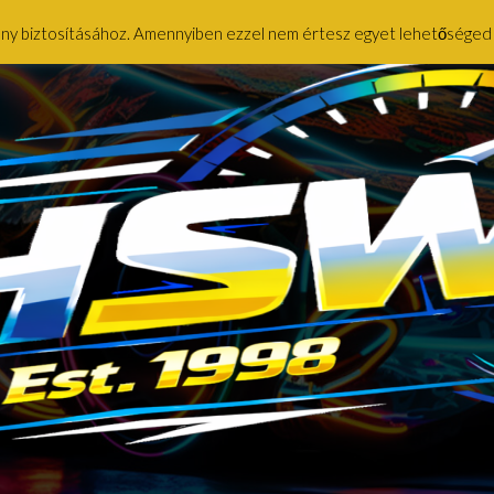
ény biztosításához. Amennyiben ezzel nem értesz egyet lehetőséged ny