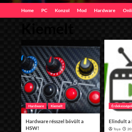
Home
PC
Konzol
Mod
Hardware
Onl
Kiemelt
Hardware
Kiemelt
Érdekessége
Hardware résszel bővült a
Elindult 
HSW!
Toya
20