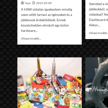
Toya
2015-05-09
Szereted a v
játékokból, 
A HSW oldalán igyekeztem mindig
videókat? N
szem előtt tartani az igényeket és a
Dashboard és
játékosok érdeklődését. Ennek
Akkor...
köszönhetően elindult egy külön
hardware...
Olvass tovább.
Read
Olvass tovább...
more
about
Hardware
résszel
bővült
a
HSW!