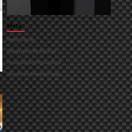
Meta
Bejelentkezés
Bejegyzések hírcsatorna
Hozzászólások hírcsatorna
WordPress Magyarország