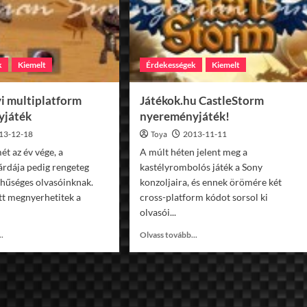
k
Kiemelt
Érdekességek
Kiemelt
i multiplatform
Játékok.hu CastleStorm
yjáték
nyereményjáték!
13-12-18
Toya
2013-11-11
mét az év vége, a
A múlt héten jelent meg a
árdája pedig rengeteg
kastélyrombolós játék a Sony
l hűséges olvasóinknak.
konzoljaira, és ennek örömére két
tt megnyerhetitek a
cross-platform kódot sorsol ki
olvasói...
Read
Read
..
Olvass tovább...
more
more
about
about
Karácsonyi
Játékok.hu
multiplatform
CastleStorm
nyereményjáték
nyereményjáték!