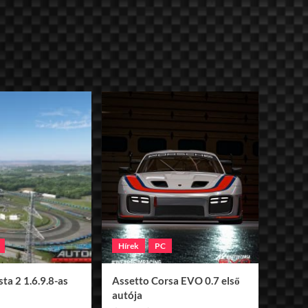
Hírek
PC
ta 2 1.6.9.8-as
Assetto Corsa EVO 0.7 első
autója