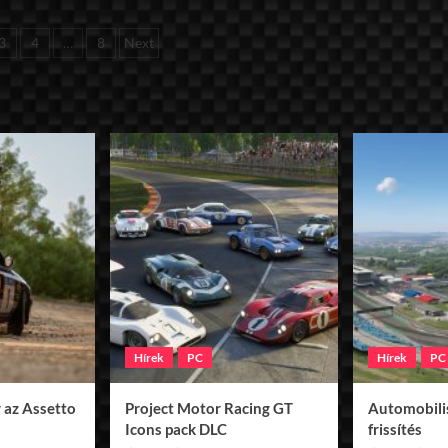
yzések
3
4
…
8
Next
ása
Hírek
PC
Hírek
PC
 az Assetto
Project Motor Racing GT
Automobilis
Icons pack DLC
frissítés