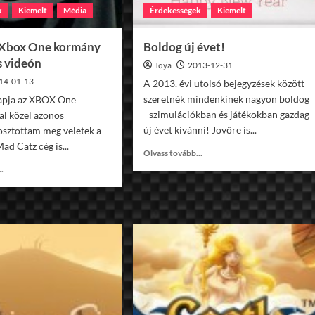
k
Kiemelt
Média
Érdekességek
Kiemelt
 Xbox One kormány
Boldog új évet!
s videón
Toya
2013-12-31
14-01-13
A 2013. évi utolsó bejegyzések között
szeretnék mindenkinek nagyon boldog
apja az XBOX One
- szimulációkban és játékokban gazdag
l közel azonos
új évet kívánni! Jövőre is...
osztottam meg veletek a
Mad Catz cég is...
Read
Olvass tovább...
more
Read
..
about
more
Boldog
about
új
Mad
évet!
Catz
Xbox
One
kormány
képeken
és
videón