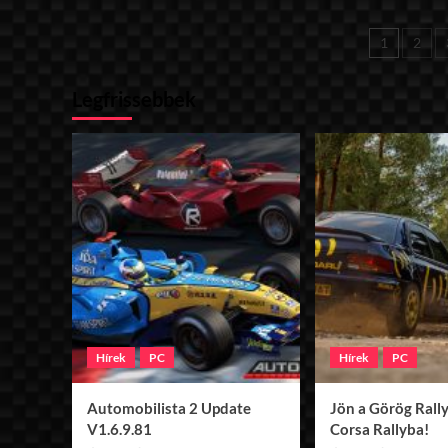
Dead
Trigger
Bejeg
1
2
2
nyereményjáték
lapoz
Legfrissebbek
Hírek
PC
Hírek
PC
Automobilista 2 Update
Jön a Görög Rally
V1.6.9.81
Corsa Rallyba!