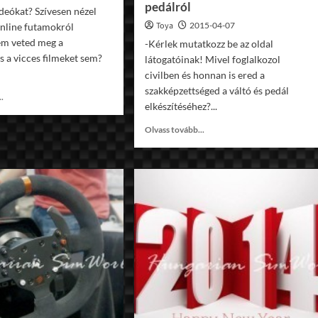
pedálról
ideókat? Szívesen nézel
Toya
2015-04-07
online futamokról
em veted meg a
-Kérlek mutatkozz be az oldal
 a vicces filmeket sem?
látogatóinak! Mivel foglalkozol
civilben és honnan is ered a
szakképzettséged a váltó és pedál
Read
..
elkészítéséhez?...
more
about
Read
Olvass tovább...
Elindult
more
a
about
HSW
Interjú
Video!
Hermann
Gáborral
az
által
kitalált
H-
váltóról
és
pedálról