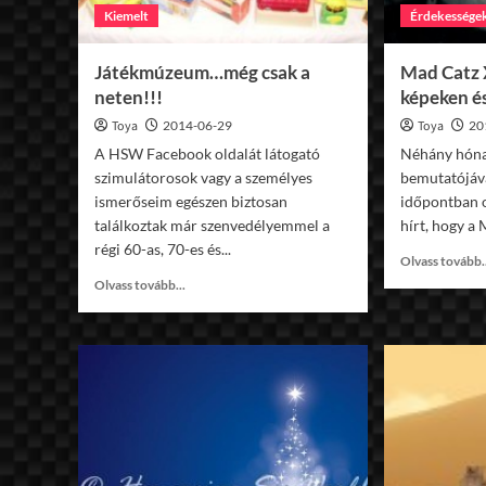
Kiemelt
Érdekessége
Játékmúzeum…még csak a
Mad Catz
neten!!!
képeken é
Toya
2014-06-29
Toya
20
A HSW Facebook oldalát látogató
Néhány hón
szimulátorosok vagy a személyes
bemutatójáva
ismerőseim egészen biztosan
időpontban 
találkoztak már szenvedélyemmel a
hírt, hogy a 
régi 60-as, 70-es és...
Olvass tovább.
Read
Olvass tovább...
more
about
Játékmúzeum…
még
csak
a
neten!!!