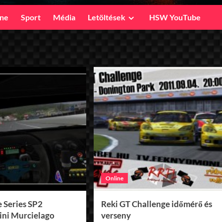
ine
Sport
Média
Letöltések
HSW YouTube
Online
 Series SP2
Reki GT Challenge időmérő és
ni Murcielago
verseny