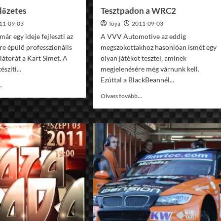
lőzetes
Tesztpadon a WRC2
11-09-03
Toya
2011-09-03
már egy ideje fejleszti az
A VVV Automotive az eddig
re épülő professzionális
megszokottakhoz hasonlóan ismét egy
látorát a Kart Simet. A
olyan játékot tesztel, aminek
észíti...
megjelenésére még várnunk kell.
Ezúttal a BlackBeannél...
Read
..
more
Read
Olvass tovább...
about
more
Kart
about
Sim
Tesztpadon
előzetes
a
WRC2