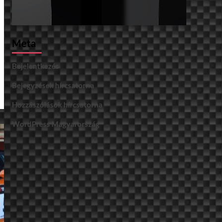
Meta
Bejelentkezés
Bejegyzések hírcsatorna
Hozzászólások hírcsatorna
WordPress Magyarország