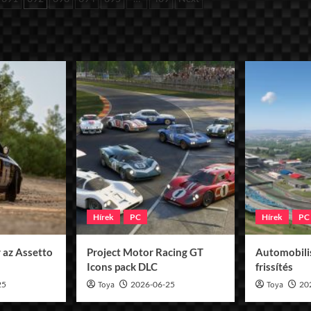
Hírek
PC
Hírek
PC
 az Assetto
Project Motor Racing GT
Automobilis
Icons pack DLC
frissítés
25
Toya
2026-06-25
Toya
20