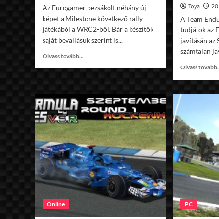
Toya
20
Az Eurogamer bezsákolt néhány új
képet a Milestone következő rally
A Team Endu
játékából a WRC2-ből. Bár a készítők
tudjátok az 
saját bevallásuk szerint is...
javításán az
számtalan jav
Read
Olvass tovább...
more
Olvass tovább.
about
Új
WRC2
képek
Online
PC