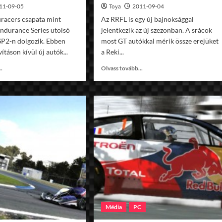
11-09-05
Toya
2011-09-04
racers csapata mint
Az RRFL is egy új bajnoksággal
Endurance Series utolsó
jelentkezik az új szezonban. A srácok
 SP2-n dolgozik. Ebben
most GT autókkal mérik össze erejüket
ításon kívül új autók...
a Reki...
Read
Read
..
Olvass tovább...
more
more
about
about
Endurance
Reki
Series
GT
SP2
Challenge
Lamborghini
időmérő
Murcielago
és
verseny
Média
PC