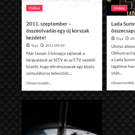
Online
Online
2011. szeptember –
Lada Summ
összeolvadás egy új korszak
összecsap
kezdete!
Toya
20
Toya
2011-09-03
Utolsó állom
Obhunracing
Már lassan 3 hónapja zajlanak a
a Lada Summ
tárgyalások az SSTV és az FTV vezetői
izgalmas hav
között, hogy létrehozzanak egy közös
után...
szimulátoros televíziót....
Read
Olvass tovább.
Olvass tovább...
more
about
2011.
szeptember
–
összeolvadás
egy
új
korszak