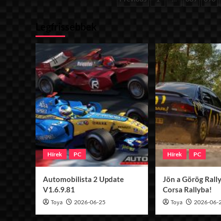
Shifter
lapozása
kipróbálás
Legfrissebbek
alatt
Hírek
PC
Hírek
PC
Automobilista 2 Update
Jön a Görög Rally
V1.6.9.81
Corsa Rallyba!
Toya
2026-06-25
Toya
2026-06-