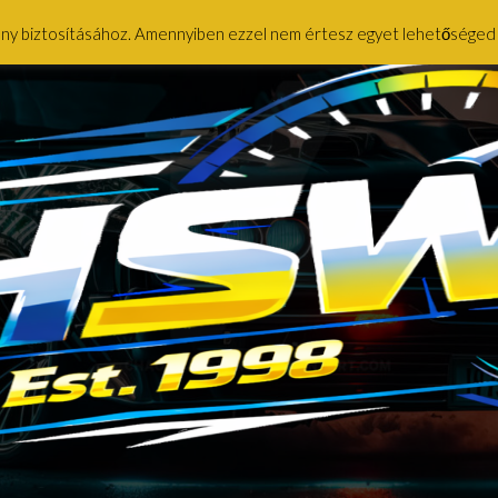
ény biztosításához. Amennyiben ezzel nem értesz egyet lehetőséged ny