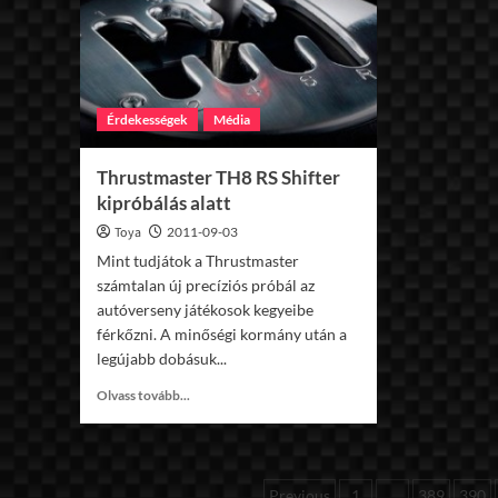
kezdete!
Érdekességek
Média
Thrustmaster TH8 RS Shifter
kipróbálás alatt
Toya
2011-09-03
Mint tudjátok a Thrustmaster
számtalan új precíziós próbál az
autóverseny játékosok kegyeibe
férkőzni. A minőségi kormány után a
legújabb dobásuk...
Read
Olvass tovább...
more
about
Thrustmaster
TH8
Bejegyzések
Previous
1
…
389
390
RS