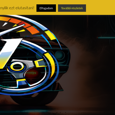
ílik ezt elutasítani!
Elfogadom
További részletek