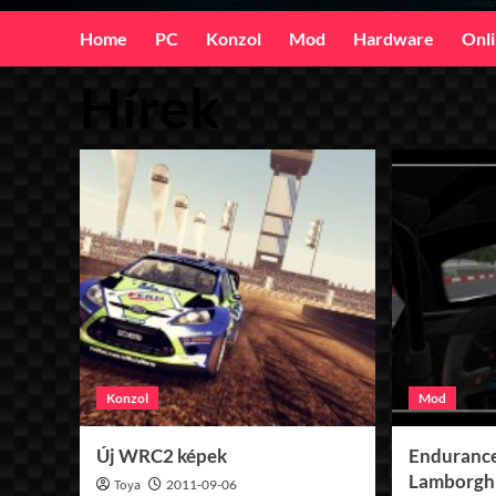
Home
PC
Konzol
Mod
Hardware
Onl
Hírek
Konzol
Mod
Új WRC2 képek
Endurance
Lamborghi
Toya
2011-09-06