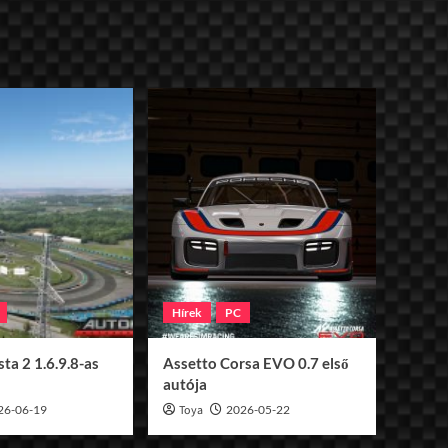
Hírek
PC
ta 2 1.6.9.8-as
Assetto Corsa EVO 0.7 első
autója
26-06-19
Toya
2026-05-22