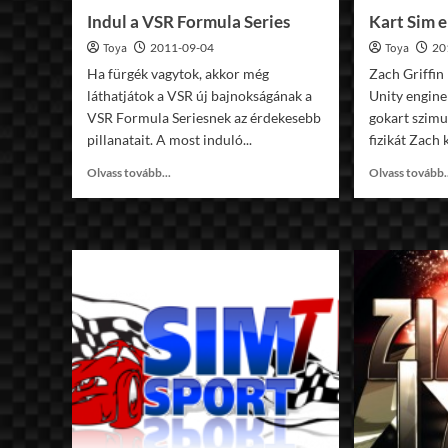
Indul a VSR Formula Series
Kart Sim e
Toya
2011-09-04
Toya
20
Ha fürgék vagytok, akkor még
Zach Griffin 
láthatjátok a VSR új bajnokságának a
Unity engine
VSR Formula Seriesnek az érdekesebb
gokart szimu
pillanatait. A most induló...
fizikát Zach k
Read
Olvass tovább...
Olvass tovább.
more
about
Indul
a
VSR
Formula
Series